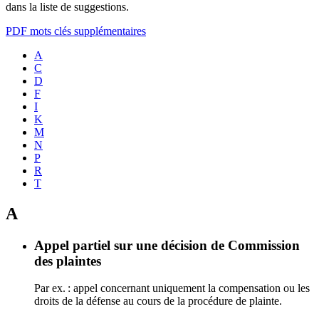
dans la liste de suggestions.
PDF mots clés supplémentaires
A
C
D
F
I
K
M
N
P
R
T
A
Appel partiel sur une décision de Commission
des plaintes
Par ex. : appel concernant uniquement la compensation ou les
droits de la défense au cours de la procédure de plainte.